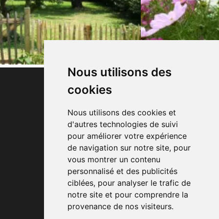
Nous utilisons des
cookies
Nous utilisons des cookies et
d'autres technologies de suivi
Le Monti Djauquet, 1
pour améliorer votre expérience
de navigation sur notre site, pour
6840 Respelt (Neufchâteau)
vous montrer un contenu
Tél: +32 (0)61 32 00 16
personnalisé et des publicités
Envoyer un email
ciblées, pour analyser le trafic de
notre site et pour comprendre la
All rights reserved © Alexandre
provenance de nos visiteurs.