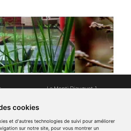
s
Le Monti Djauquet, 1
6840 Respelt (Neufchâteau)
 des cookies
Tél: +32 (0)61 32 00 16
Envoyer un email
ies et d'autres technologies de suivi pour améliorer
vigation sur notre site, pour vous montrer un