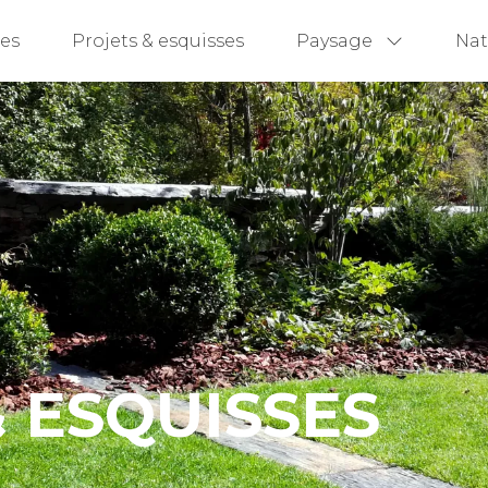
ces
Projets & esquisses
Paysage
Na
 ESQUISSES