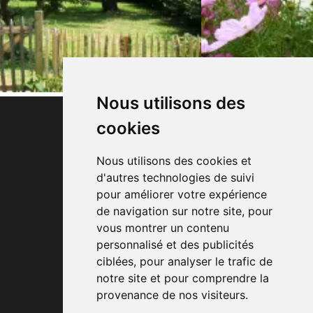
Nous utilisons des
cookies
Nous utilisons des cookies et
d'autres technologies de suivi
Le Monti Djauquet, 1
pour améliorer votre expérience
de navigation sur notre site, pour
6840 Respelt (Neufchâteau)
vous montrer un contenu
Tél: +32 (0)61 32 00 16
personnalisé et des publicités
Envoyer un email
ciblées, pour analyser le trafic de
notre site et pour comprendre la
All rights reserved © Alexandre
provenance de nos visiteurs.