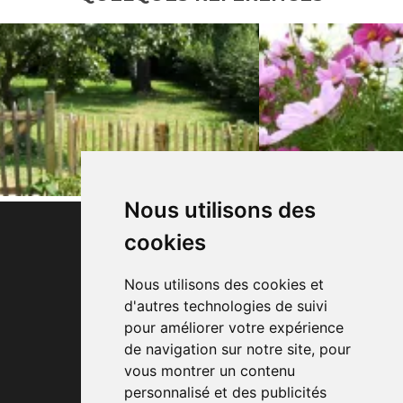
Nous utilisons des
cookies
Nous utilisons des cookies et
d'autres technologies de suivi
Le Monti Djauquet, 1
pour améliorer votre expérience
de navigation sur notre site, pour
6840 Respelt (Neufchâteau)
vous montrer un contenu
Tél: +32 (0)61 32 00 16
personnalisé et des publicités